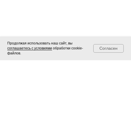
Продолжая использовать наш сайт, вы
Согласен
соглашаетесь с условиями
обработки cookie-
файлов.
Telegram
Мах
Позвонить
Чудорамки ®
Профессиональное оформление
картин
,
фотографий
и
зеркал
в Новосибирске.