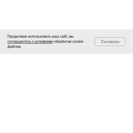
Продолжая использовать наш сайт, вы
Согласен
соглашаетесь с условиями
обработки cookie-
файлов.
Telegram
Мах
Позвонить
Чудорамки ®
Профессиональное оформление
картин
,
фотографий
и
зеркал
в Новосибирске.
Каталог багета
Зеркала в раме