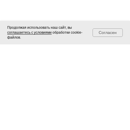
Продолжая использовать наш сайт, вы
Согласен
соглашаетесь с условиями
обработки cookie-
файлов.
Telegram
Мах
Позвонить
Чудорамки ®
Профессиональное оформление
картин
,
фотографий
и
зеркал
в Новосибирске.
Каталог багета
Зеркала в раме
Оплата по QR-коду
Контакты