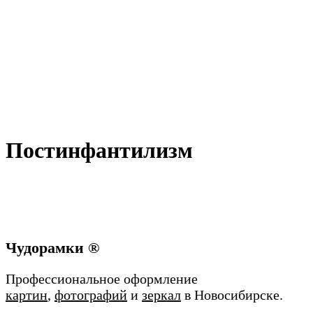
Постинфантилизм
Чудорамки ®
Профессиональное оформление
картин
,
фотографий
и
зеркал
в Новосибирске.